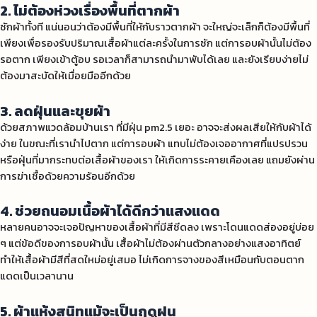
2. ไม่ต้องห่วงเรื่องพื้นที่ตากผ้า
ซักผ้าทั้งที แน่นอนว่าต้องมีพื้นที่ให้กับราวตากผ้า จะใหญ่จะเล็กก็ต้องมีพื้นที่
เพียงเพื่อรองรับปริมาณเสื้อผ้าแต่ละครั้งในการซัก แต่การอบผ้านั้นไม่ต้อง
รอตาก เพียงเข้าตู้อบ รอเวลาก็สามารถนำมาพับได้เลย และยังเรียบง่ายไม่
ต้องมาสะบัดให้เมื่อยมืออีกด้วย
3. ลดฝุ่นและขุยผ้า
ด้วยสภาพแวดล้อมบ้านเรา ที่มีฝุ่น pm2.5 เยอะ อาจจะส่งผลเสียให้กับผ้าได้
ง่าย ในขณะที่เรานำไปตาก แต่การอบผ้า แทบไม่ต้องเจออากาศที่แปรปรวน
หรือฝุ่นที่มากระทบต่อเสื้อผ้าของเรา ให้เกิดการระคายเคืองเลย แถมยังผ่าน
การฆ่าเชื้อด้วยความร้อนอีกด้วย
4. ช่วยถนอมเนื้อผ้าได้ดีกว่าแสงแดด
หลายคนอาจจะเจอปัญหาของเสื้อผ้าที่มีสีซีดลง เพราะโดนแดดส่องอยู่บ่อย
ๆ แต่ข้อดีของการอบผ้านั้น เสื้อผ้าไม่ต้องผ่านตัวกลางอย่างแสงอาทิตย์
ทำให้เสื้อผ้ามีสีที่สดใหม่อยู่เสมอ ไม่เกิดการจางของสีเหมือนกับตอนตาก
แดดเป็นเวลานาน
5. ผ้าแห้งสนิทแม้จะเป็นฤดูฝน