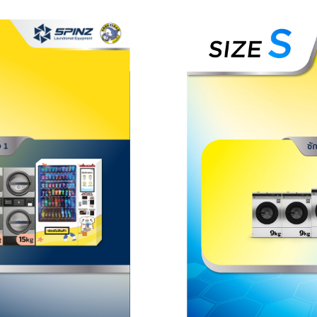
Primu
Primu
Primu