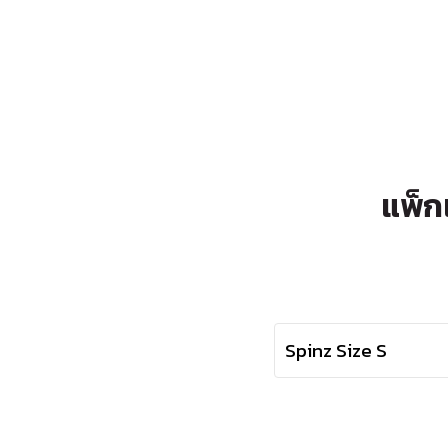
แพ็ก
Spinz Size S
Spinz Size S