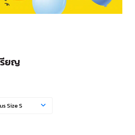
หรียญ
us Size S
s Size S