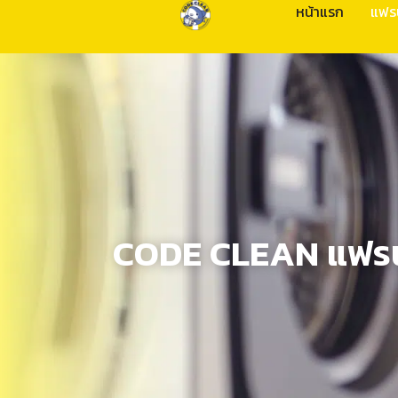
หน้าแรก
แฟร
CODE CLEAN แฟรนไช