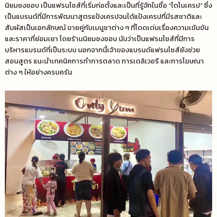
นิยมชงชอบ เป็นแฟรนไชส์ที่เริ่มก่อตั้งและเป็นที่รู้จักในชื่อ “ไดโนเครป” ซึ่ง
เป็นแบรนด์ที่มีการพัฒนาสูตรแป้งเครปจนได้แป้งเครปที่มีรสชาติและ
สัมผัสเป็นเอกลักษณ์ ขายคู่กับเมนูชาต่าง ๆ ที่โดดเด่นเรื่องความเข้มข้น
และราคาที่ย่อมเยา โดยร้านนิยมชงชอบ นับว่าเป็นแฟรนไชส์ที่มีการ
บริหารแบรนด์ที่เป็นระบบ นอกจากนี้เจ้าของแบรนด์แฟรนไชส์ยังช่วย
สอนสูตร แนะนำเทคนิคการทำการตลาด การเดลิเวอรี และการโฆษณา
ต่าง ๆ ให้อย่างครบครัน