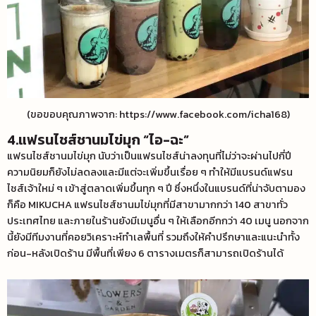
(ขอขอบคุณภาพจาก: https://www.facebook.com/icha168)
4.แฟรนไชส์ชานมไข่มุก “ไอ-ฉะ”
แฟรนไชส์ชานมไข่มุก นับว่าเป็นแฟรนไชส์น่าลงทุนที่ไม่ว่าจะผ่านไปกี่ปี
ความนิยมก็ยังไม่ลดลงและมีแต่จะเพิ่มขึ้นเรื่อย ๆ ทำให้มีแบรนด์แฟรน
ไชส์เจ้าใหม่ ๆ เข้าสู่ตลาดเพิ่มขึ้นทุก ๆ ปี ซึ่งหนึ่งในแบรนด์ที่น่าจับตามอง
ก็คือ MIKUCHA แฟรนไชส์ชานมไข่มุกที่มีสาขามากกว่า 140 สาขาทั่ว
ประเทศไทย และภายในร้านยังมีเมนูอื่น ๆ ให้เลือกอีกกว่า 40 เมนู นอกจาก
นี้ยังมีทีมงานที่คอยวิเคราะห์ทำเลพื้นที่ รวมถึงให้คำปรึกษาและแนะนำทั้ง
ก่อน-หลังเปิดร้าน มีพื้นที่เพียง 6 ตารางเมตรก็สามารถเปิดร้านได้