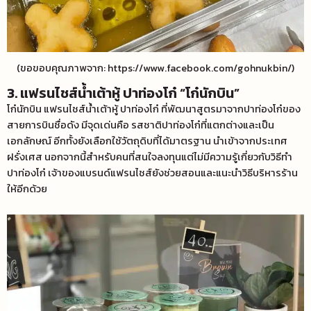
(ขอขอบคุณภาพจาก: https://www.facebook.com/gohnukbin/)
3. แฟรนไชส์น้ำเต้าหู้ ปาท่องโก๋ “โก๋นักบิน”
โก๋นักบิน แฟรนไชส์น้ำเต้าหู้ ปาท่องโก๋ ที่พัฒนาสูตรมาจากปาท่องโก๋ของ
สายการบินชื่อดัง มีจุดเด่นคือ รสชาติปาท่องโก๋ที่แตกต่างและเป็น
เอกลักษณ์ อีกทั้งยังเลือกใช้วัตถุดิบที่ได้มาตรฐาน นำเข้าจากประเทศ
ฝรั่งเศส นอกจากนี้สำหรับคนที่สนใจลงทุนแต่ไม่มีความรู้เกี่ยวกับวิธีทำ
ปาท่องโก๋ เจ้าของแบรนด์แฟรนไชส์ยังช่วยสอนและแนะนำวิธีบริหารร้าน
ให้อีกด้วย