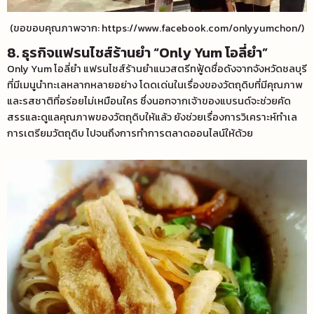
(ขอขอบคุณภาพจาก: https://www.facebook.com/onlyyumchon/)
8. ธุรกิจแฟรนไชส์ร้านยำ “Only Yum โอลี่ยำ”
Only Yum โอลี่ยำ แฟรนไชส์ร้านยำแนวสตรีทฟู้ดชื่อดังจากจังหวัดชลบุรี
ที่มีเมนูนำทะเลหลากหลายอย่าง โดดเด่นในเรื่องของวัตถุดิบที่มีคุณภาพ
และรสชาติที่อร่อยไม่เหมือนใคร ซึ่งนอกจากเจ้าของแบรนด์จะช่วยคัด
สรรและดูแลคุณภาพของวัตถุดิบให้แล้ว ยังช่วยเรื่องการวิเคราะห์ทำเล
การเตรียมวัตถุดิบ ไปจนถึงการทำการตลาดออนไลน์ให้ด้วย