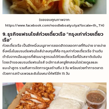
(ขอขอบคุณภาพจาก:
https://www.facebook.com/noodleboatyutya?locale=th_TH)
9. ธุรกิจแฟรนไชส์ก๋วยเตี๋ยวเรือ “กรุงเก่าก๋วยเตี๋ยว
เรือ”
ก๋วยเตี๋ยวเรือ เป็นอีกหนึ่งเมนูอาหารยอดฮิตตลอดกาลที่กินง่าย ขายง่าย
ซึ่งหนึ่งในแบรนด์แฟรนไชส์น่าลงทุนก็คือ กรุงเก่าก๋วยเตี๋ยวเรือ ร้านต้น
ตำรับจากเมืองอุดรที่พัฒนาสูตรจนได้ก๋วยเตี๋ยวเรือที่มีรสชาติเข้มข้น
โดยเจ้าของแบรนด์แฟรนไชส์ จะมีการส่งครูฝึกสอนไปช่วยดูแลและ
แนะนำสูตร รวมถึงการจัดการดูแลร้านถึง 3 วัน พร้อมช่วยทำการตลาด
ด้วยการสร้างเพจและยิงโฆษณาให้ฟรีอีก 15 วัน