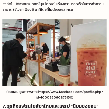
รถอัตโนมัติจากประเทศญี่ปุ่น โดดเด่นเรื่องความรวดเร็วในการทำความ
สะอาด ใช้เวลาเพียง 5 นาทีโดยที่ไม่ต้องลงจากรถ
(ขอขอบคุณภาพจาก: https://www.facebook.com/profile.php?
id=100082060875150)
7. ธุรกิจแฟรนไชส์ชาไทยและเครป “นิยมชงชอบ”