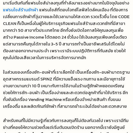
มาเริ่มต้นกันที่แฟรนไชส์น่าลงทุนที่กำลังมาแรงอย่างมากในปัจจุบันอย่าง
แฟรนไชส์ร้านซักผ้า
แฟรนไชส์ที่ตอบโจทย์ไลฟ์สไตล์คนเมือง ที่ต้องการ
เปลี่ยนการซักผ้าที่วุ่นวายและใช้เวลานานให้สะดวก รวดเร็วขึ้น โดย CODE
CLEAN ก็เป็นหนึ่งในผู้ให้บริการธุรกิจแฟรนไชส์ร้านสะดวกซักที่มีสาขา
มากกว่า 50 สาขาทั่วประเทศไทย อีกทั้งยังเปิดโอกาสให้คุณลงทุนเพื่อ
สร้าง Passive Income ได้ตลอด 24 ชั่วโมง ใช้เงินลงทุนเพียงครั้งเดียว
แต่สามารถคืนทุนได้ภายใน 3-5 ปี สามารถทำเป็นอาชีพเสริมได้โดยไม่
ต้องลาออกจากงานประจำ เพราะเรามีระบบปฏิบัติการที่ทันสมัย ช่วยให้
คุณไม่ต้องเสียเวลาในการบริหารจัดการมากนัก
ในส่วนของเครื่องซัก-อบผ้าที่เราเลือกใช้ เป็นเครื่องซัก-อบผ้ามาตรฐาน
อุตสาหกรรมแบรนด​์ SPINZ ที่มีความแข็งแรง ทนทาน และมีอายุการใช้
งานยาวนานกว่า 10 ปี เหมาะกับการใช้งานในร้านตู้ซักผ้าหยอดเหรียญ
ช่วยให้การซัก-อบผ้า เป็นเรื่องง่ายและสะดวกต่อลูกค้าที่มาใช้บริการ อีก
ทั้งยังมีเครื่อง Vending Machine หรือเครื่องจำหน่ายสินค้า ทั้งขนม
เครื่องดื่ม และผลิตภัณฑ์ซักผ้า ที่สามารถชำระเงินได้อย่างสะดวกสบาย
สำหรับคนที่ไม่มีความรู้เกี่ยวกับการลงทุนก็ไม่ต้องกังวลไป เพราะเรามีทีม
ช่างที่คอยให้ความช่วยตั้งแต่เริ่มต้นจนเปิดร้าน นอกจากนี้เรายังมีศูนย์