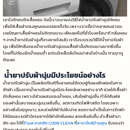
เอาใจรักคนรักเสื้อหอม วันนี้เราจะมาแบ่ง
วิธีใส่น้ํายาปรับผ้านุ่มให้หอม
เพื่อให้เสื้อผ้าของคุณหอมตลอดทั้งวัน เพราะเราเชื่อว่าหลายคนอาจจะ
เจอปัญหาเสื้อผ้าหอมไม่ติดทนนาน เพียงแค่ไม่กี่ชั่วโมงหรือนาที กลิ่นหอม
ๆ จากน้ำยาปรับผ้านุ่มก็จางหายไปแล้ว เราจึงรวบรวมวิธีใช้น้ํายาปรับผ้า
นุ่ม เพื่อให้กลิ่นของน้ำยาปรับผ้านุ่มบนเสื้อผ้านั้นติดทนนานมากยิ่งขึ้น
โดยที่ไม่ต้องฉีดน้ำหอมซ้ำ แต่จะมีเคล็ดลับไหนน่าสนใจบ้างนั้น ตามมาดู
กันเลย
น้ำยาปรับผ้านุ่มมีประโยชน์อย่างไร
น้ำยาปรับผ้านุ่ม เป็นผลิตภัณฑ์ที่หลายคนใช้ควบคู่กับผงซักฟอกในการ
ซักผ้า เนื่องจากน้ำยาปรับผ้านุ่มมีประโยชน์หลายอย่าง อาทิ ช่วยให้เสื้อผ้า
มีกลิ่นหอม เพราะมีส่วนผสมของน้ำหอม, เส้นใยผ้านุ่มขึ้น ทำให้สัมผัส
ของผ้านั้นสบายและนุ่มนวลยิ่งขึ้น, ลดการเกิดไฟฟ้าสถิต โดยเฉพาะ
อย่างยิ่งในฤดูหนาว, และช่วยให้ผ้าไม่ยับง่าย ลดความจำเป็นในการรีดผ้า
ให้น้อยลง แต่ถ้าใครอยากให้ผ้ามีกลิ่นหอม ลดกลิ่นอับชื้น นำเสื้อผ้ามา
ซัก-อบ ได้ที่
ร้านสะดวกซัก CODE CLEAN
ที่
สาขาใกล้บ้านคุณ
รับรองว่า
ผ้าหอมสะอาด ภายในไม่กี่นาที