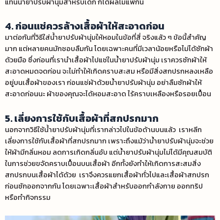
แทนน้ำยาปรับผ้านุ่มสำหรับเด็ก ก็ได้ผลไม่แพ้กัน
4. ก่อนแช่ควรล้างเสื้อผ้าให้สะอาดก่อน
มาต่อกันที่
วิธีใส่น้ํายาปรับผ้านุ่มให้หอม
ในข้อที่สี่ จริงแล้ว ๆ ข้อนี้สำคัญ
มาก แต่หลายคนมักชอบลืมกัน โดยเฉพาะคนที่มีเวลาน้อยหรือไม่ได้ซักผ้า
ด้วยมือ ซึ่งก่อนที่เรานำเสื้อผ้าไปแช่ในน้ำยาปรับผ้านุ่ม เราควรซักผ้าให้
สะอาดหมดจดก่อน จะไม่ทำให้เกิดคราบสะสม หรือมีสิ่งสกปรกหลงเหลือ
อยู่บนเสื้อผ้าของเรา ก่อนแช่ผ้าด้วยน้ำยาปรับผ้านุ่ม อย่าลืมซักผ้าให้
สะอาดก่อนนะ ผ้าของคุณจะได้หอมสะอาด ไร้คราบเหลืองหรือรอยเปื้อน
5. เลี่ยงการใช้กับเสื้อผ้าที่สกปรกมาก
นอกจาก
วิธีใช้น้ํายาปรับผ้านุ่ม
ที่เรากล่าวไปในข้อด้านบนแล้ว เราหลีก
เลี่ยงการใช้กับเสื้อผ้าที่สกปรกมาก เพราะถึงแม้ว่าน้ำยาปรับผ้านุ่มจะช่วย
ให้ผ้ามีกลิ่นหอม ลดการเกิดกลิ่นอับ แต่น้ำยาปรับผ้านุ่มไม่ได้มีคุณสมบัติ
ในการช่วยขจัดคราบเปื้อนบนเสื้อผ้า อีกทั้งยังทำให้เกิดการสะสมสิ่ง
สกปรกบนเสื้อผ้าได้ด้วย เราจึงควรแยกเสื้อผ้าทั่วไปและเสื้อผ้าสกปรก
ก่อนซักออกจากกัน โดยเฉพาะเสื้อผ้าสำหรับออกกำลังกาย ออกทริป
หรือทำกิจกรรม