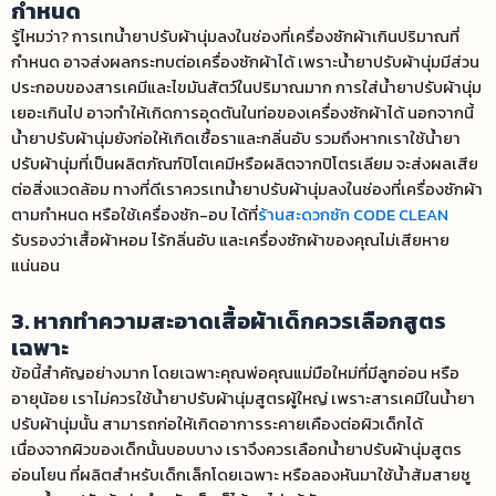
กำหนด
รู้ไหมว่า? การเทน้ำยาปรับผ้านุ่มลงในช่องที่เครื่องซักผ้าเกินปริมาณที่
กำหนด อาจส่งผลกระทบต่อเครื่องซักผ้าได้ เพราะน้ำยาปรับผ้านุ่มมีส่วน
ประกอบของสารเคมีและไขมันสัตว์ในปริมาณมาก การใส่น้ำยาปรับผ้านุ่ม
เยอะเกินไป อาจทำให้เกิดการอุดตันในท่อของเครื่องซักผ้าได้ นอกจากนี้
น้ำยาปรับผ้านุ่มยังก่อให้เกิดเชื้อราและกลิ่นอับ รวมถึงหากเราใช้น้ำยา
ปรับผ้านุ่มที่เป็นผลิตภัณฑ์ปิโตเคมีหรือผลิตจากปิโตรเลียม จะส่งผลเสีย
ต่อสิ่งแวดล้อม ทางที่ดีเราควรเทน้ำยาปรับผ้านุ่มลงในช่องที่เครื่องซักผ้า
ตามกำหนด หรือใช้เครื่องซัก-อบ ได้ที่
ร้านสะดวกซัก CODE CLEAN
รับรองว่าเสื้อผ้าหอม ไร้กลิ่นอับ และเครื่องซักผ้าของคุณไม่เสียหาย
แน่นอน
3. หากทำความสะอาดเสื้อผ้าเด็กควรเลือกสูตร
เฉพาะ
ข้อนี้สำคัญอย่างมาก โดยเฉพาะคุณพ่อคุณแม่มือใหม่ที่มีลูกอ่อน หรือ
อายุน้อย เราไม่ควรใช้น้ำยาปรับผ้านุ่มสูตรผู้ใหญ่ เพราะสารเคมีในน้ำยา
ปรับผ้านุ่มนั้น สามารถก่อให้เกิดอาการระคายเคืองต่อผิวเด็กได้
เนื่องจากผิวของเด็กนั้นบอบบาง เราจึงควรเลือกน้ำยาปรับผ้านุ่มสูตร
อ่อนโยน ที่ผลิตสำหรับเด็กเล็กโดยเฉพาะ หรือลองหันมาใช้น้ำส้มสายชู