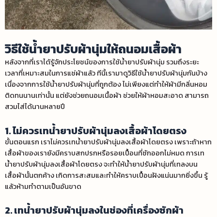
วิธีใช้น้ำยาปรับผ้านุ่มให้ถนอมเสื้อผ้า
หลังจากที่เราได้รู้จักประโยชน์ของการใช้น้ำยาปรับผ้านุ่ม รวมถึงระยะ
เวลาที่เหมาะสมในการแช่ผ้าแล้ว ทีนี้เรามาดู
วิธีใช้น้ำยาปรับผ้านุ่ม
กันบ้าง
เนื่องจากการใช้น้ำยาปรับผ้านุ่มที่ถูกต้อง ไม่เพียงแต่ทำให้ผ้ามีกลิ่นหอม
ติดทนนานเท่านั้น แต่ยังช่วยถนอมเนื้อผ้า ช่วยให้ผ้าหอมสะอาด สามารถ
สวมไส่ได้นานหลายปี
1. ไม่ควรเทน้ำยาปรับผ้านุ่มลงเสื้อผ้าโดยตรง
ขั้นตอนแรก เราไม่ควรเทน้ำยาปรับผ้านุ่มลงเสื้อผ้าโดยตรง เพราะถ้าหาก
เสื้อผ้าของเรายังมีคราบสกปรกหรือรอยเปื้อนที่ซักออกไม่หมด การเท
น้ำยาปรับผ้านุ่มลงเสื้อผ้าโดยตรง จะทำให้น้ำยาปรับผ้านุ่มที่เทลงบน
เสื้อผ้านั้นตกค้าง เกิดการสะสมและทำให้คราบเปื้อนฝังแน่นมากยิ่งขึ้น รู้
แล้วห้ามทำตามเป็นอันขาด
2. เทน้ำยาปรับผ้านุ่มลงในช่องที่เครื่องซักผ้า