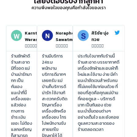
เสียงตอบรับจากลูกค้า
ความพึงพอใจของคุณคือกำลังใจของเรา
Karnthida
Noraphon
ศิริชัย บุ่ง
Weraswsthada
Sawatmuang
ทวย















ร้านซักผ้าดี
ร้านมีบริการ
ประทับใจมากกับร้านนี้
ร้านสะอาด
24ช.ม
ร้านสะอาด บรรยากาศดี
มีที่จอด แม่
พนักงาน
เครื่องซักผ้าและอบผ้าก็
บ้านน่ารักมา
บริการดีมากๆ
ใหม่และใช้งาน ง่าย มีคำ
กก เป็น
เลยครับ แม่
แนะนำชัดเจนสำหรับคน
กันเอง
บ้านก็บริการดี
ที่ไม่เคยใช้มาก่อนด้วย ที่
แนะนำที่นี้
น่ารัก ใช้งานก้
ชอบที่สุดคือคุณแม่บ้าน
เครื่องเยอะ
สะดวกครับติด
ที่คอยดูแล - บริการดี
แล้วช่อง
ปัญหาเรื่อง
มาก เป็นกันเอง ช่วย
ทางการ
เครื่องซักหรือ
แนะนำขั้นตอนต่างๆ
ชำระเงิน
เครื่องอบ โทร
อย่างเต็มใจ และยังคอย
เยอะ ไม่ต้อง
ไปพนักงานรับ
ดูแลความสะอาดของ
แลกเหรียญ
สายแก่ไข
ร้านตลอดเวลา
ก็สามารถ
ปัญหาให้ ได้