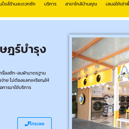
นไชส์ร้านสะดวกซัก
บริการ
สาขาใกล้บ้านคุณ
เสนอให้เช่าพื้
าษฎร์บำรุง
เครื่องซัก-อบผ้ามาตรฐาน
จ่าย ไม่ต้องแลกเหรียญให้
อการมาใช้บริการ
โทรเลย