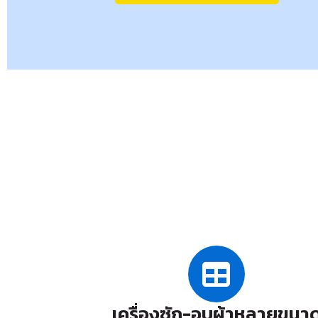
เครื่องซัก-อบผ้าหลายขนา