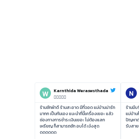
Karnthida Weraswsthada





ร้านซักผ้าดี ร้านสะอาด มีที่จอด แม่บ้านน่ารัก
ร้านมี
มากก เป็นกันเอง แนะนำที่นี้เครื่องเยอะ แล้ว
แม่บ้าน
ช่องทางการชำระเงินเยอะ ไม่ต้องแลก
ปัญหาเร
เหรียญ ก็สามารถชัก อบได้ เจ๋งสุด
รับสาย
ดดดดดด