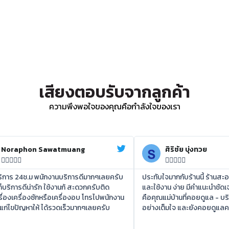
เสียงตอบรับจากลูกค้า
ความพึงพอใจของคุณคือกำลังใจของเรา
Noraphon Sawatmuang
ศิริชัย บุ่งทวย










บริการ 24ช.ม พนักงานบริการดีมากๆเลยครับ
ประทับใจมากกับร้านนี้ ร้านสะ
ก็บริการดีน่ารัก ใช้งานก้ สะดวกครับติด
และใช้งาน ง่าย มีคำแนะนำชัดเจ
ื่องเครื่องซักหรือเครื่องอบ โทรไปพนักงาน
คือคุณแม่บ้านที่คอยดูแล - บร
แก่ไขปัญหาให้ ได้รวดเร็วมากๆเลยครับ
อย่างเต็มใจ และยังคอยดูแ