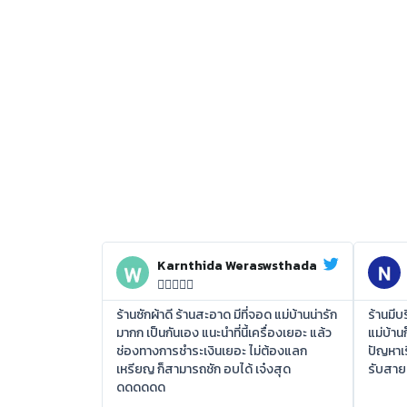
Karnthida Weraswsthada





ร้านซักผ้าดี ร้านสะอาด มีที่จอด แม่บ้านน่ารัก
ร้านมี
มากก เป็นกันเอง แนะนำที่นี้เครื่องเยอะ แล้ว
แม่บ้าน
ช่องทางการชำระเงินเยอะ ไม่ต้องแลก
ปัญหาเร
เหรียญ ก็สามารถชัก อบได้ เจ๋งสุด
รับสาย
ดดดดดด