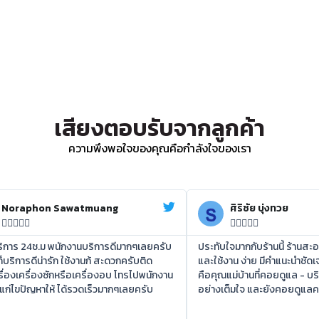
เสียงตอบรับจากลูกค้า
ความพึงพอใจของคุณคือกำลังใจของเรา
Noraphon Sawatmuang
ศิริชัย บุ่งทวย










บริการ 24ช.ม พนักงานบริการดีมากๆเลยครับ
ประทับใจมากกับร้านนี้ ร้านสะ
ก็บริการดีน่ารัก ใช้งานก้ สะดวกครับติด
และใช้งาน ง่าย มีคำแนะนำชัดเจ
ื่องเครื่องซักหรือเครื่องอบ โทรไปพนักงาน
คือคุณแม่บ้านที่คอยดูแล - บร
แก่ไขปัญหาให้ ได้รวดเร็วมากๆเลยครับ
อย่างเต็มใจ และยังคอยดูแ