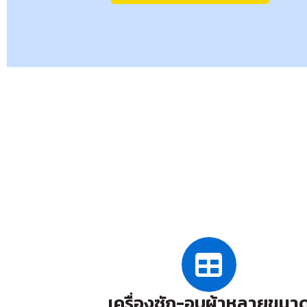
เครื่องซัก-อบผ้าหลายขนา