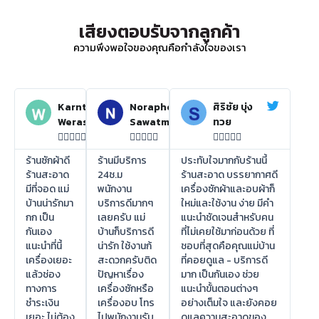
เสียงตอบรับจากลูกค้า
ความพึงพอใจของคุณคือกำลังใจของเรา
Karnthida
Noraphon
ศิริชัย บุ่ง
Weraswsthada
Sawatmuang
ทวย















ร้านซักผ้าดี
ร้านมีบริการ
ประทับใจมากกับร้านนี้
ร้านสะอาด
24ช.ม
ร้านสะอาด บรรยากาศดี
มีที่จอด แม่
พนักงาน
เครื่องซักผ้าและอบผ้าก็
บ้านน่ารักมา
บริการดีมากๆ
ใหม่และใช้งาน ง่าย มีคำ
กก เป็น
เลยครับ แม่
แนะนำชัดเจนสำหรับคน
กันเอง
บ้านก็บริการดี
ที่ไม่เคยใช้มาก่อนด้วย ที่
แนะนำที่นี้
น่ารัก ใช้งานก้
ชอบที่สุดคือคุณแม่บ้าน
เครื่องเยอะ
สะดวกครับติด
ที่คอยดูแล - บริการดี
แล้วช่อง
ปัญหาเรื่อง
มาก เป็นกันเอง ช่วย
ทางการ
เครื่องซักหรือ
แนะนำขั้นตอนต่างๆ
ชำระเงิน
เครื่องอบ โทร
อย่างเต็มใจ และยังคอย
เยอะ ไม่ต้อง
ไปพนักงานรับ
ดูแลความสะอาดของ