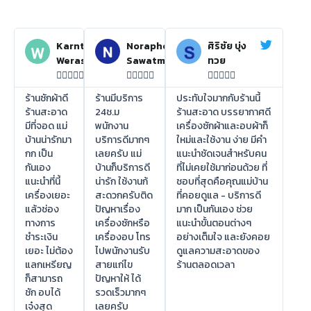
Karnthida
Noraphon
ศิริชัย บุ่ง
Weraswsthada
Sawatmuang
ทวย















ร้านซักผ้าดี
ร้านมีบริการ
ประทับใจมากกับร้านนี้
ร้านสะอาด
24ช.ม
ร้านสะอาด บรรยากาศดี
มีที่จอด แม่
พนักงาน
เครื่องซักผ้าและอบผ้าก็
บ้านน่ารักมา
บริการดีมากๆ
ใหม่และใช้งาน ง่าย มีคำ
กก เป็น
เลยครับ แม่
แนะนำชัดเจนสำหรับคน
กันเอง
บ้านก็บริการดี
ที่ไม่เคยใช้มาก่อนด้วย ที่
แนะนำที่นี้
น่ารัก ใช้งานก้
ชอบที่สุดคือคุณแม่บ้าน
เครื่องเยอะ
สะดวกครับติด
ที่คอยดูแล - บริการดี
แล้วช่อง
ปัญหาเรื่อง
มาก เป็นกันเอง ช่วย
ทางการ
เครื่องซักหรือ
แนะนำขั้นตอนต่างๆ
ชำระเงิน
เครื่องอบ โทร
อย่างเต็มใจ และยังคอย
เยอะ ไม่ต้อง
ไปพนักงานรับ
ดูแลความสะอาดของ
แลกเหรียญ
สายแก่ไข
ร้านตลอดเวลา
ก็สามารถ
ปัญหาให้ ได้
ชัก อบได้
รวดเร็วมากๆ
เจ๋งสุด
เลยครับ