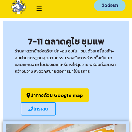
ติดต่อเรา
7-11 ตลาดคูไซ ชุมแพ
ร้านสะดวกซักอัจฉริยะ ซัก-อบ จบใน 1 ชม. ด้วยเครื่องซัก-
อบผ้ามาตรฐานอุตสาหกรรม รองรับการชำระทั้งเงินสด
และสแกนจ่าย ไม่ต้องแลกเหรียญให้วุ่นวาย พร้อมที่จอดรถ
กว้างขวาง สะดวกสบายต่อการมาใช้บริการ
นำทางด้วย Google map
โทรเลย