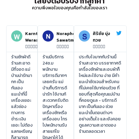
เสียงตอบรับจากลูกค้า
ความพึงพอใจของคุณคือกำลังใจของเรา
Karnthida
Noraphon
ศิริชัย บุ่ง
Weraswsthada
Sawatmuang
ทวย















ร้านซักผ้าดี
ร้านมีบริการ
ประทับใจมากกับร้านนี้
ร้านสะอาด
24ช.ม
ร้านสะอาด บรรยากาศดี
มีที่จอด แม่
พนักงาน
เครื่องซักผ้าและอบผ้าก็
บ้านน่ารักมา
บริการดีมากๆ
ใหม่และใช้งาน ง่าย มีคำ
กก เป็น
เลยครับ แม่
แนะนำชัดเจนสำหรับคน
กันเอง
บ้านก็บริการดี
ที่ไม่เคยใช้มาก่อนด้วย ที่
แนะนำที่นี้
น่ารัก ใช้งานก้
ชอบที่สุดคือคุณแม่บ้าน
เครื่องเยอะ
สะดวกครับติด
ที่คอยดูแล - บริการดี
แล้วช่อง
ปัญหาเรื่อง
มาก เป็นกันเอง ช่วย
ทางการ
เครื่องซักหรือ
แนะนำขั้นตอนต่างๆ
ชำระเงิน
เครื่องอบ โทร
อย่างเต็มใจ และยังคอย
เยอะ ไม่ต้อง
ไปพนักงานรับ
ดูแลความสะอาดของ
แลกเหรียญ
สายแก่ไข
ร้านตลอดเวลา
ก็สามารถ
ปัญหาให้ ได้