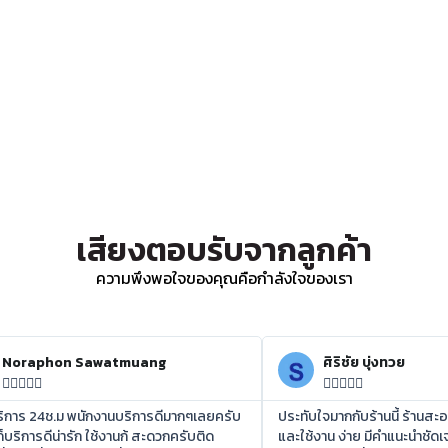
เสียงตอบรับจากลูกค้า
ความพึงพอใจของคุณคือกำลังใจของเรา
Noraphon Sawatmuang
ศิริชัย บุ่งทวย










บริการ 24ช.ม พนักงานบริการดีมากๆเลยครับ
ประทับใจมากกับร้านนี้ ร้านสะ
ก็บริการดีน่ารัก ใช้งานก้ สะดวกครับติด
และใช้งาน ง่าย มีคำแนะนำชัดเจ