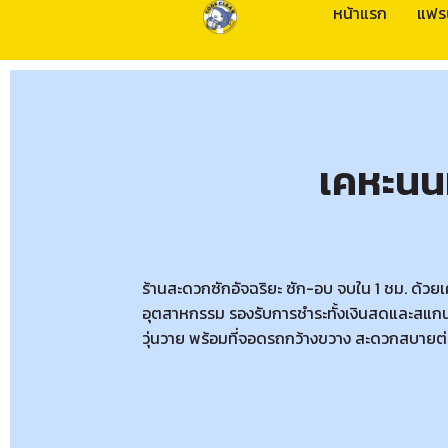
หน้าแรก
แฟร
เคหะนน
ร้านสะดวกซักอัจฉริยะ ซัก-อบ จบใน 1 ชม. ด้วย
อุตสาหกรรม รองรับการชำระทั้งเงินสดและสแกน
วุ่นวาย พร้อมที่จอดรถกว้างขวาง สะดวกสบายต่