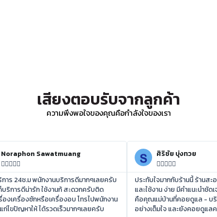
เสียงตอบรับจากลูกค้า
ความพึงพอใจของคุณคือกำลังใจของเรา
Noraphon Sawatmuang
ศิริชัย บุ่งทวย










บริการ 24ช.ม พนักงานบริการดีมากๆเลยครับ
ประทับใจมากกับร้านนี้ ร้านสะ
ก็บริการดีน่ารัก ใช้งานก้ สะดวกครับติด
และใช้งาน ง่าย มีคำแนะนำชัดเจ
ื่องเครื่องซักหรือเครื่องอบ โทรไปพนักงาน
คือคุณแม่บ้านที่คอยดูแล - บร
แก่ไขปัญหาให้ ได้รวดเร็วมากๆเลยครับ
อย่างเต็มใจ และยังคอยดูแ