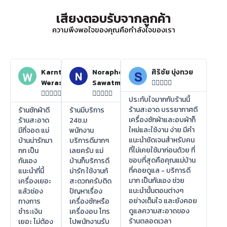
เสียงตอบรับจากลูกค้า
ความพึงพอใจของคุณคือกำลังใจของเรา
Karnthida
Noraphon
ศิริชัย บุ่งทวย
Weraswsthada
Sawatmuang















ประทับใจมากกับร้านนี้
ร้านสะอาด บรรยากาศดี
ร้านซักผ้าดี
ร้านมีบริการ
เครื่องซักผ้าและอบผ้าก็
ร้านสะอาด
24ช.ม
ใหม่และใช้งาน ง่าย มีคำ
มีที่จอด แม่
พนักงาน
แนะนำชัดเจนสำหรับคน
บ้านน่ารักมา
บริการดีมากๆ
ที่ไม่เคยใช้มาก่อนด้วย ที่
กก เป็น
เลยครับ แม่
ชอบที่สุดคือคุณแม่บ้าน
กันเอง
บ้านก็บริการดี
ที่คอยดูแล - บริการดี
แนะนำที่นี้
น่ารัก ใช้งานก้
มาก เป็นกันเอง ช่วย
เครื่องเยอะ
สะดวกครับติด
แนะนำขั้นตอนต่างๆ
แล้วช่อง
ปัญหาเรื่อง
อย่างเต็มใจ และยังคอย
ทางการ
เครื่องซักหรือ
ดูแลความสะอาดของ
ชำระเงิน
เครื่องอบ โทร
ร้านตลอดเวลา
เยอะ ไม่ต้อง
ไปพนักงานรับ