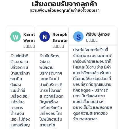
เสียงตอบรับจากลูกค้า
ความพึงพอใจของคุณคือกำลังใจของเรา
Karnthida
Noraphon
ศิริชัย บุ่งทวย
Weraswsthada
Sawatmuang















ประทับใจมากกับร้านนี้
ร้านสะอาด บรรยากาศดี
ร้านซักผ้าดี
ร้านมีบริการ
เครื่องซักผ้าและอบผ้าก็
ร้านสะอาด
24ช.ม
ใหม่และใช้งาน ง่าย มีคำ
มีที่จอด แม่
พนักงาน
แนะนำชัดเจนสำหรับคน
บ้านน่ารักมา
บริการดีมากๆ
ที่ไม่เคยใช้มาก่อนด้วย ที่
กก เป็น
เลยครับ แม่
ชอบที่สุดคือคุณแม่บ้าน
กันเอง
บ้านก็บริการดี
ที่คอยดูแล - บริการดี
แนะนำที่นี้
น่ารัก ใช้งานก้
มาก เป็นกันเอง ช่วย
เครื่องเยอะ
สะดวกครับติด
แนะนำขั้นตอนต่างๆ
แล้วช่อง
ปัญหาเรื่อง
อย่างเต็มใจ และยังคอย
ทางการ
เครื่องซักหรือ
ดูแลความสะอาดของ
ชำระเงิน
เครื่องอบ โทร
ร้านตลอดเวลา
เยอะ ไม่ต้อง
ไปพนักงานรับ
แลกเหรียญ
สายแก่ไข