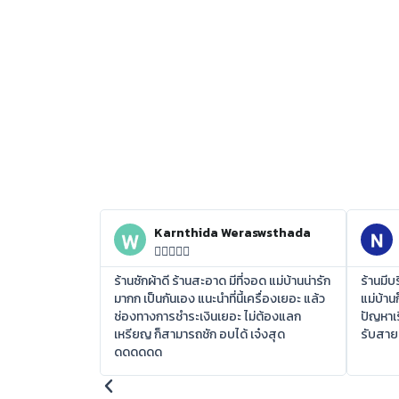
Karnthida Weraswsthada





ร้านซักผ้าดี ร้านสะอาด มีที่จอด แม่บ้านน่ารัก
ร้านมี
มากก เป็นกันเอง แนะนำที่นี้เครื่องเยอะ แล้ว
แม่บ้าน
ช่องทางการชำระเงินเยอะ ไม่ต้องแลก
ปัญหาเร
เหรียญ ก็สามารถชัก อบได้ เจ๋งสุด
รับสาย
ดดดดดด