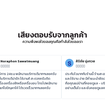
เสียงตอบรับจากลูกค้า
ความพึงพอใจของคุณคือกำลังใจของเรา
Noraphon Sawatmuang
ศิริชัย บุ่งทวย










บริการ 24ช.ม พนักงานบริการดีมากๆเลยครับ
ประทับใจมากกับร้านนี้ ร้านสะ
ก็บริการดีน่ารัก ใช้งานก้ สะดวกครับติด
และใช้งาน ง่าย มีคำแนะนำชัดเจ
ื่องเครื่องซักหรือเครื่องอบ โทรไปพนักงาน
คือคุณแม่บ้านที่คอยดูแล - บร
แก่ไขปัญหาให้ ได้รวดเร็วมากๆเลยครับ
อย่างเต็มใจ และยังคอยดูแ