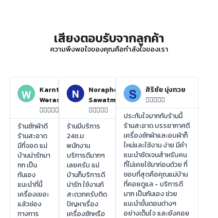
เสียงตอบรับจากลูกค้า
ความพึงพอใจของคุณคือกำลังใจของเรา
Karnthida
Noraphon
ศิริชัย บุ่งทวย
Weraswsthada
Sawatmuang















ประทับใจมากกับร้านนี้
ร้านสะอาด บรรยากาศดี
ร้านซักผ้าดี
ร้านมีบริการ
เครื่องซักผ้าและอบผ้าก็
ร้านสะอาด
24ช.ม
ใหม่และใช้งาน ง่าย มีคำ
มีที่จอด แม่
พนักงาน
แนะนำชัดเจนสำหรับคน
บ้านน่ารักมา
บริการดีมากๆ
ที่ไม่เคยใช้มาก่อนด้วย ที่
กก เป็น
เลยครับ แม่
ชอบที่สุดคือคุณแม่บ้าน
กันเอง
บ้านก็บริการดี
ที่คอยดูแล - บริการดี
แนะนำที่นี้
น่ารัก ใช้งานก้
มาก เป็นกันเอง ช่วย
เครื่องเยอะ
สะดวกครับติด
แนะนำขั้นตอนต่างๆ
แล้วช่อง
ปัญหาเรื่อง
อย่างเต็มใจ และยังคอย
ทางการ
เครื่องซักหรือ