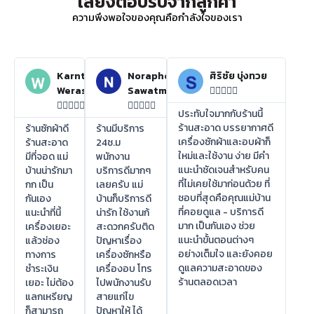
เสียงตอบรับจากลูกค้า
ความพึงพอใจของคุณคือกำลังใจของเรา
Karnthida
Noraphon
ศิริชัย บุ่งทวย
Weraswsthada
Sawatmuang















ประทับใจมากกับร้านนี้
ร้านสะอาด บรรยากาศดี
ร้านซักผ้าดี
ร้านมีบริการ
เครื่องซักผ้าและอบผ้าก็
ร้านสะอาด
24ช.ม
ใหม่และใช้งาน ง่าย มีคำ
มีที่จอด แม่
พนักงาน
แนะนำชัดเจนสำหรับคน
บ้านน่ารักมา
บริการดีมากๆ
ที่ไม่เคยใช้มาก่อนด้วย ที่
กก เป็น
เลยครับ แม่
ชอบที่สุดคือคุณแม่บ้าน
กันเอง
บ้านก็บริการดี
ที่คอยดูแล - บริการดี
แนะนำที่นี้
น่ารัก ใช้งานก้
มาก เป็นกันเอง ช่วย
เครื่องเยอะ
สะดวกครับติด
แนะนำขั้นตอนต่างๆ
แล้วช่อง
ปัญหาเรื่อง
อย่างเต็มใจ และยังคอย
ทางการ
เครื่องซักหรือ
ดูแลความสะอาดของ
ชำระเงิน
เครื่องอบ โทร
ร้านตลอดเวลา
เยอะ ไม่ต้อง
ไปพนักงานรับ
แลกเหรียญ
สายแก่ไข
ก็สามารถ
ปัญหาให้ ได้