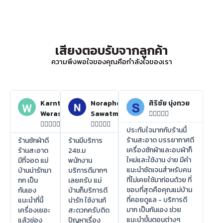
เสียงตอบรับจากลูกค้า
ความพึงพอใจของคุณคือกำลังใจของเรา
Karnthida
Noraphon
ศิริชัย บุ่งทวย
Weraswsthada
Sawatmuang















ประทับใจมากกับร้านนี้
ร้านสะอาด บรรยากาศดี
ร้านซักผ้าดี
ร้านมีบริการ
เครื่องซักผ้าและอบผ้าก็
ร้านสะอาด
24ช.ม
ใหม่และใช้งาน ง่าย มีคำ
มีที่จอด แม่
พนักงาน
แนะนำชัดเจนสำหรับคน
บ้านน่ารักมา
บริการดีมากๆ
ที่ไม่เคยใช้มาก่อนด้วย ที่
กก เป็น
เลยครับ แม่
ชอบที่สุดคือคุณแม่บ้าน
กันเอง
บ้านก็บริการดี
ที่คอยดูแล - บริการดี
แนะนำที่นี้
น่ารัก ใช้งานก้
มาก เป็นกันเอง ช่วย
เครื่องเยอะ
สะดวกครับติด
แนะนำขั้นตอนต่างๆ
แล้วช่อง
ปัญหาเรื่อง