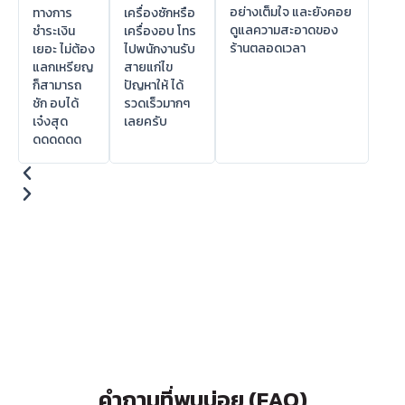
อย่างเต็มใจ และยังคอย
ทางการ
เครื่องซักหรือ
ดูแลความสะอาดของ
ชำระเงิน
เครื่องอบ โทร
ร้านตลอดเวลา
เยอะ ไม่ต้อง
ไปพนักงานรับ
แลกเหรียญ
สายแก่ไข
ก็สามารถ
ปัญหาให้ ได้
ชัก อบได้
รวดเร็วมากๆ
เจ๋งสุด
เลยครับ
ดดดดดด
คำถามที่พบบ่อย (FAQ)