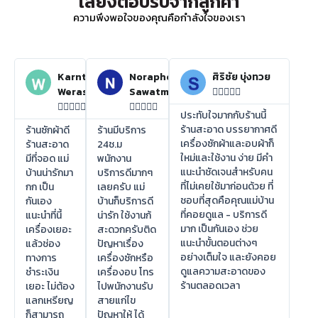
เสียงตอบรับจากลูกค้า
ความพึงพอใจของคุณคือกำลังใจของเรา
Karnthida
Noraphon
ศิริชัย บุ่งทวย
Weraswsthada
Sawatmuang















ประทับใจมากกับร้านนี้
ร้านสะอาด บรรยากาศดี
ร้านซักผ้าดี
ร้านมีบริการ
เครื่องซักผ้าและอบผ้าก็
ร้านสะอาด
24ช.ม
ใหม่และใช้งาน ง่าย มีคำ
มีที่จอด แม่
พนักงาน
แนะนำชัดเจนสำหรับคน
บ้านน่ารักมา
บริการดีมากๆ
ที่ไม่เคยใช้มาก่อนด้วย ที่
กก เป็น
เลยครับ แม่
ชอบที่สุดคือคุณแม่บ้าน
กันเอง
บ้านก็บริการดี
ที่คอยดูแล - บริการดี
แนะนำที่นี้
น่ารัก ใช้งานก้
มาก เป็นกันเอง ช่วย
เครื่องเยอะ
สะดวกครับติด
แนะนำขั้นตอนต่างๆ
แล้วช่อง
ปัญหาเรื่อง
อย่างเต็มใจ และยังคอย
ทางการ
เครื่องซักหรือ
ดูแลความสะอาดของ
ชำระเงิน
เครื่องอบ โทร
ร้านตลอดเวลา
เยอะ ไม่ต้อง
ไปพนักงานรับ
แลกเหรียญ
สายแก่ไข
ก็สามารถ
ปัญหาให้ ได้